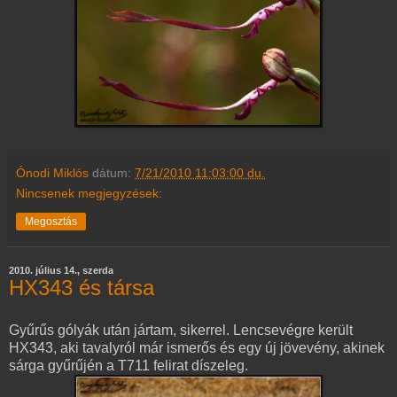
Ónodi Miklós
dátum:
7/21/2010 11:03:00 du.
Nincsenek megjegyzések:
Megosztás
2010. július 14., szerda
HX343 és társa
Gyűrűs gólyák után jártam, sikerrel. Lencsevégre került
HX343, aki tavalyról már ismerős és egy új jövevény, akinek
sárga gyűrűjén a T711 felirat díszeleg.