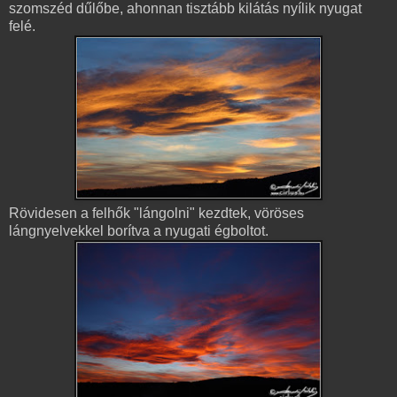
szomszéd dűlőbe, ahonnan tisztább kilátás nyílik nyugat
felé.
Rövidesen a felhők "lángolni" kezdtek, vöröses
lángnyelvekkel borítva a nyugati égboltot.