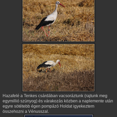
Hazafelé a Tenkes csárdában vacsoráztunk (rajtunk meg
egymillió szúnyog) és várakozás közben a naplemente után
egyre sötétebb égen pompázó Holdat igyekeztem
összehozni a Vénusszal.