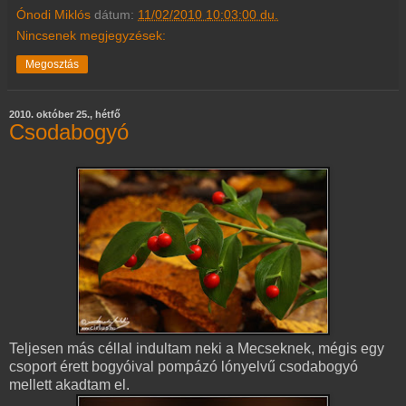
Ónodi Miklós
dátum:
11/02/2010 10:03:00 du.
Nincsenek megjegyzések:
Megosztás
2010. október 25., hétfő
Csodabogyó
Teljesen más céllal indultam neki a Mecseknek, mégis egy
csoport érett bogyóival pompázó lónyelvű csodabogyó
mellett akadtam el.