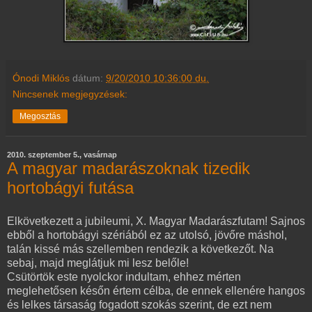
Ónodi Miklós
dátum:
9/20/2010 10:36:00 du.
Nincsenek megjegyzések:
Megosztás
2010. szeptember 5., vasárnap
A magyar madarászoknak tizedik
hortobágyi futása
Elkövetkezett a jubileumi, X. Magyar Madarászfutam! Sajnos
ebből a hortobágyi szériából ez az utolsó, jövőre máshol,
talán kissé más szellemben rendezik a következőt. Na
sebaj, majd meglátjuk mi lesz belőle!
Csütörtök este nyolckor indultam, ehhez mérten
meglehetősen későn értem célba, de ennek ellenére hangos
és lelkes társaság fogadott szokás szerint, de ezt nem