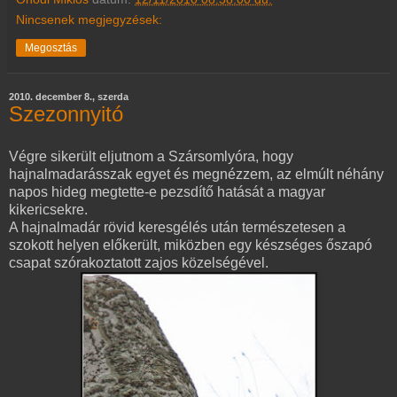
Nincsenek megjegyzések:
Megosztás
2010. december 8., szerda
Szezonnyitó
Végre sikerült eljutnom a Szársomlyóra, hogy
hajnalmadarásszak egyet és megnézzem, az elmúlt néhány
napos hideg megtette-e pezsdítő hatását a magyar
kikericsekre.
A hajnalmadár rövid keresgélés után természetesen a
szokott helyen előkerült, miközben egy készséges őszapó
csapat szórakoztatott zajos közelségével.