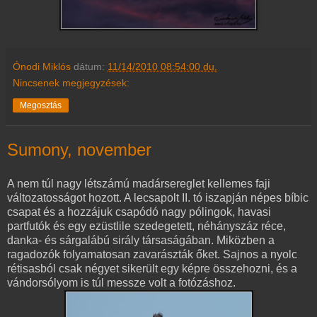
Ónodi Miklós
dátum:
11/14/2010 08:54:00 du.
Nincsenek megjegyzések:
Megosztás
Sumony, november
A nem túl nagy létszámú madársereglet kellemes faji
változatosságot hozott. A lecsapolt II. tó iszapján népes bíbic
csapat és a hozzájuk csapódó nagy pólingok, havasi
partfutók és egy ezüstlile szedegetett, néhányszáz réce,
danka- és sárgalábú sirály társaságában. Miközben a
ragadozók folyamatosan zavarászták őket. Sajnos a nyolc
rétisasból csak négyet sikerült egy képre összehozni, és a
vándorsólyom is túl messze volt a fotózáshoz.