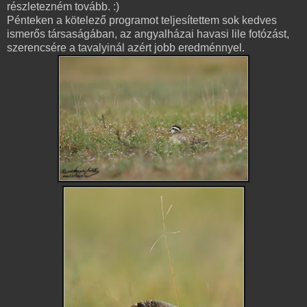
részletezném tovább. :)
Pénteken a kötelező programot teljesítettem sok kedves
ismerős társaságában, az angyalházai havasi lile fotózást,
szerencsére a tavalyinál azért jobb eredménnyel.