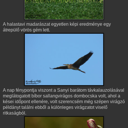
A halastavi madarászat egyetlen képi eredménye egy
átrepülő vörös gém lett.
A nap fénypontja viszont a Sanyi barátom távkalauzolásával
meglátogatott bíbor sallangvirágos dombocska volt, ahol a
kései időpont ellenére, volt szerencsém még szépen virágzó
példányt találni ebből a különleges virágzatot viselő
ritkaságból.