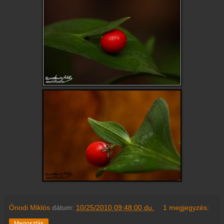
Ónodi Miklós
dátum:
10/25/2010 09:48:00 du.
1 megjegyzés:
Megosztás