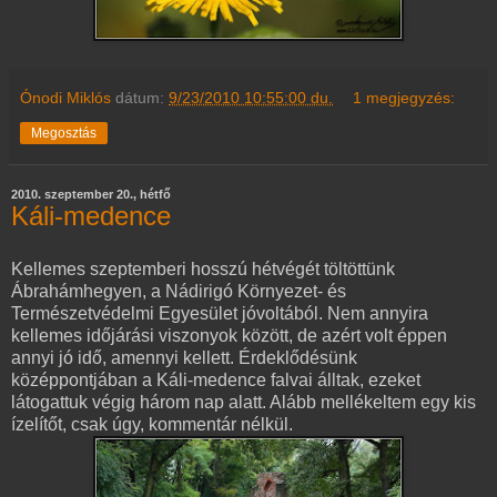
Ónodi Miklós
dátum:
9/23/2010 10:55:00 du.
1 megjegyzés:
Megosztás
2010. szeptember 20., hétfő
Káli-medence
Kellemes szeptemberi hosszú hétvégét töltöttünk
Ábrahámhegyen, a Nádirigó Környezet- és
Természetvédelmi Egyesület jóvoltából. Nem annyira
kellemes időjárási viszonyok között, de azért volt éppen
annyi jó idő, amennyi kellett. Érdeklődésünk
középpontjában a Káli-medence falvai álltak, ezeket
látogattuk végig három nap alatt. Alább mellékeltem egy kis
ízelítőt, csak úgy, kommentár nélkül.