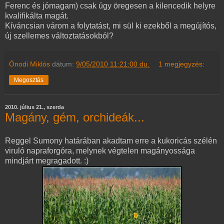
Ferenc és jómagam) csak úgy öregesen a kilencedik helyre
kvalifikálta magát.
Kíváncsian várom a folytatást, mi sül ki ezekből a megújítós,
új szellemes változtatásokból?
Ónodi Miklós
dátum:
9/05/2010 11:21:00 du.
1 megjegyzés:
Megosztás
2010. július 21., szerda
Magány, gém, orchideák...
Reggel Sumony határában akadtam erre a kukoricás szélén
viruló napraforgóra, melynek végtelen magányossága
mindjárt megragadott. :)