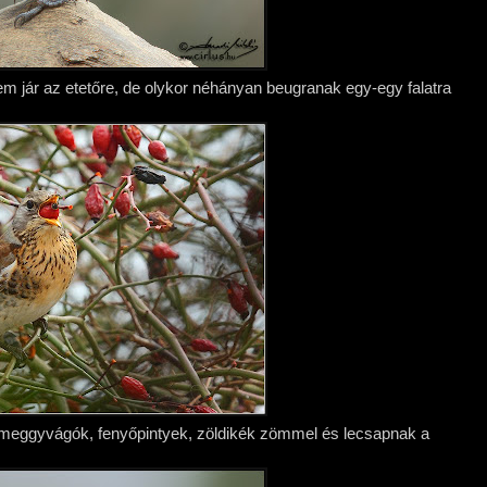
m jár az etetőre, de olykor néhányan beugranak egy-egy falatra
 meggyvágók, fenyőpintyek, zöldikék zömmel és lecsapnak a