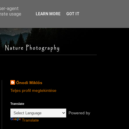
user-agent
erate usage
LEARN MORE
GOT IT
Ónodi Miklós
Teljes profil megtekintése
Translate
Powered by
Translate