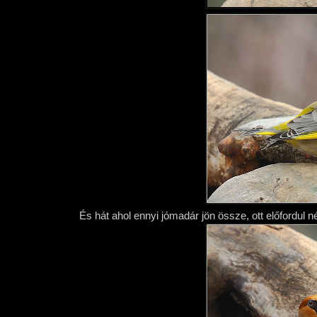
És hát ahol ennyi jómadár jön össze, ott előfordul n