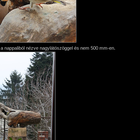
 a nappaliból nézve nagylátószöggel és nem 500 mm-en.