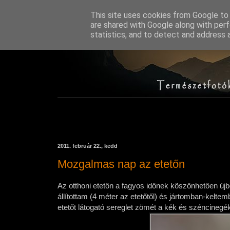
This site uses cookies from Google to d
are shared with Google along with perf
statistics, and to detect and address 
2011. február 22., kedd
Mozgalmas nap az etetőn
Az otthoni etetőn a fagyos időnek köszönhetően új
állítottam (4 méter az etetőtől) és jártomban-kelte
etetőt látogató sereglet zömét a kék és széncinegé