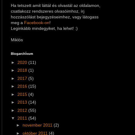
Ha tetszett amit láttál és olvastál az oldalamon,
csatlakozz rendszeres olvasóimhoz, írj
hozzászólást bejegyzéseimhez
, vagy látogass
meg a
Facebook-on
!
Leginkább mindegyiket, ha lehet! :)
Miklós
Blogarchívum
►
2020
(11)
►
2018
(1)
►
2017
(5)
►
2016
(15)
►
2015
(4)
►
2013
(14)
►
2012
(55)
▼
2011
(54)
►
november 2011
(2)
►
október 2011
(4)