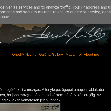
eliver its services and to analyze traffic. Your IP address and 
ormance and security metrics to ensure quality of service, gen
abuse.
OnodiMiklos
.hu
Galéria-Gallery
Magamról
About me
|
|
|
ból megélénkült a mozgás. A fényképezőgépet a nappali ablakába
mben, ha jobb mozgást láttam, odaléptem néhány kép erejéig. Az
k adják, ők folyamatosan jelen vannak.