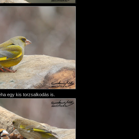
éha egy kis torzsalkodás is.