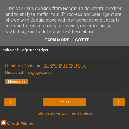
This site uses cookies from Google to deliver its services
and to analyze traffic. Your IP address and user-agent are
shared with Google along with performance and security
metrics to ensure quality of service, generate usage
statistics, and to detect and address abuse.
2006. március 28., kedd
LEARN MORE
GOT IT
A februári twitch-party óta ma kerestem először a sövényeket, meg is lett a
csíkospofa, szépen énekelget.
Ónodi Miklós
dátum:
3/28/2006 11:03:00 du.
Nincsenek megjegyzések:
Megosztás
‹
›
Főoldal
Internetes verzió megtekintése
Ónodi Miklós