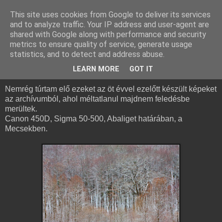
This site uses cookies from Google to deliver its services
and to analyze traffic. Your IP address and user-agent are
shared with Google along with performance and security
metrics to ensure quality of service, generate usage
statistics, and to detect and address abuse.
2016. január 26., kedd
Téli hangulat
LEARN MORE
GOT IT
Nemrég túrtam elő ezeket az öt évvel ezelőtt készült képeket
az archívumból, ahol méltatlanul majdnem feledésbe
merültek.
Canon 450D, Sigma 50-500, Abaliget határában, a
Mecsekben.