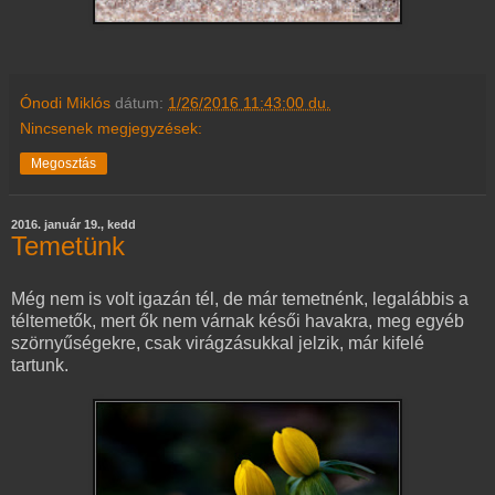
Ónodi Miklós
dátum:
1/26/2016 11:43:00 du.
Nincsenek megjegyzések:
Megosztás
2016. január 19., kedd
Temetünk
Még nem is volt igazán tél, de már temetnénk, legalábbis a
téltemetők, mert ők nem várnak késői havakra, meg egyéb
szörnyűségekre, csak virágzásukkal jelzik, már kifelé
tartunk.