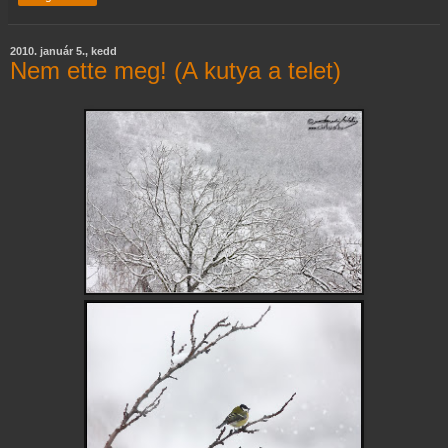
2010. január 5., kedd
Nem ette meg! (A kutya a telet)