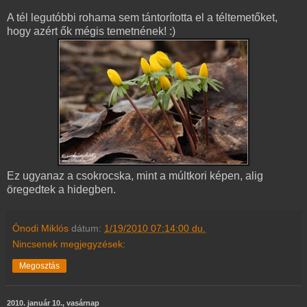
A tél legutóbbi rohama sem tántorította el a téltemetőket,
hogy azért ők mégis temetnének! :)
Ez ugyanaz a csokrocska, mint a múltkori képen, alig
öregedtek a hidegben.
Ónodi Miklós
dátum:
1/19/2010 07:14:00 du.
Nincsenek megjegyzések:
Megosztás
2010. január 10., vasárnap