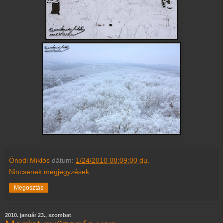
Ónodi Miklós
dátum:
1/24/2010 08:09:00 du.
Nincsenek megjegyzések:
Megosztás
2010. január 23., szombat