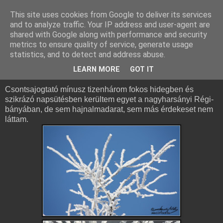
This site uses cookies from Google to deliver its services
and to analyze traffic. Your IP address and user-agent are
shared with Google along with performance and security
metrics to ensure quality of service, generate usage
statistics, and to detect and address abuse.
2010. január 29., péntek
Még mindig igazi tél
LEARN MORE
GOT IT
Csontsajogtató mínusz tizenhárom fokos hidegben és
szikrázó napsütésben kerültem egyet a nagyharsányi Régi-
bányában, de sem hajnalmadarat, sem más érdekeset nem
láttam.