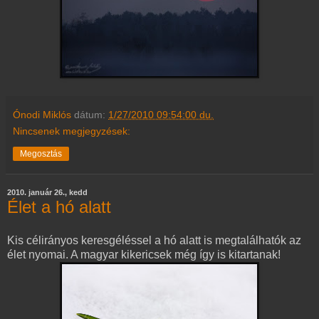
Ónodi Miklós
dátum:
1/27/2010 09:54:00 du.
Nincsenek megjegyzések:
Megosztás
2010. január 26., kedd
Élet a hó alatt
Kis célirányos keresgéléssel a hó alatt is megtalálhatók az
élet nyomai. A magyar kikericsek még így is kitartanak!