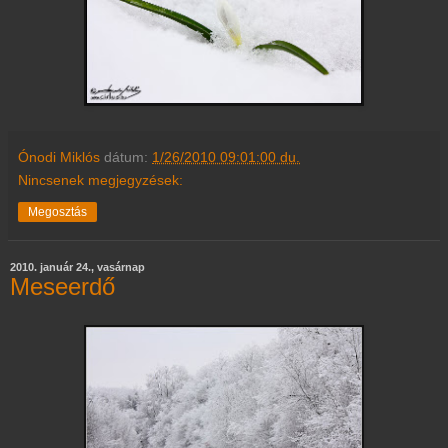
Ónodi Miklós
dátum:
1/26/2010 09:01:00 du.
Nincsenek megjegyzések:
Megosztás
2010. január 24., vasárnap
Meseerdő