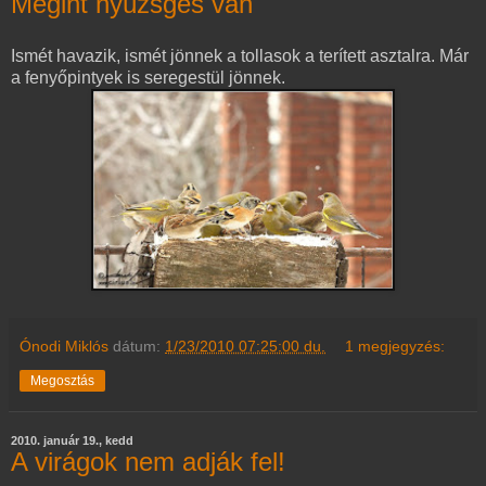
Megint nyüzsgés van
Ismét havazik, ismét jönnek a tollasok a terített asztalra. Már
a fenyőpintyek is seregestül jönnek.
Ónodi Miklós
dátum:
1/23/2010 07:25:00 du.
1 megjegyzés:
Megosztás
2010. január 19., kedd
A virágok nem adják fel!