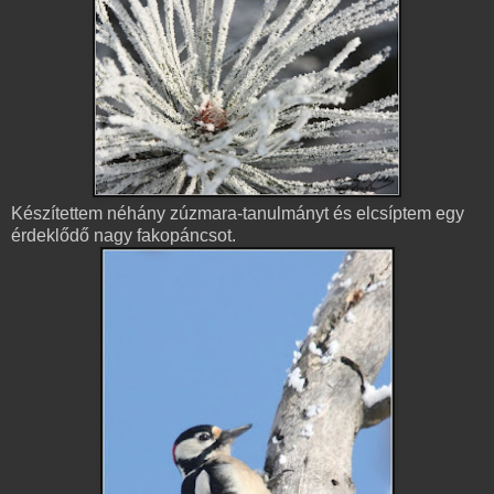
Készítettem néhány zúzmara-tanulmányt és elcsíptem egy
érdeklődő nagy fakopáncsot.