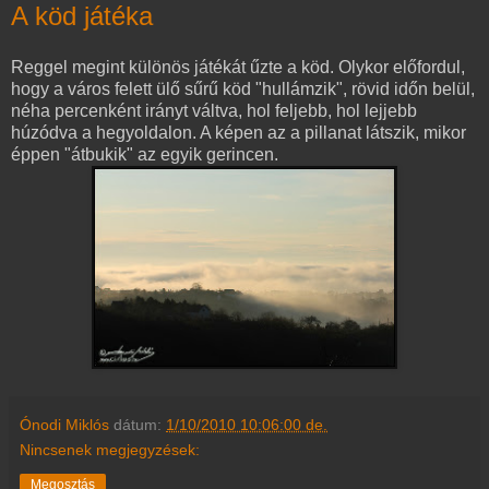
A köd játéka
Reggel megint különös játékát űzte a köd. Olykor előfordul,
hogy a város felett ülő sűrű köd "hullámzik", rövid időn belül,
néha percenként irányt váltva, hol feljebb, hol lejjebb
húzódva a hegyoldalon. A képen az a pillanat látszik, mikor
éppen "átbukik" az egyik gerincen.
Ónodi Miklós
dátum:
1/10/2010 10:06:00 de.
Nincsenek megjegyzések:
Megosztás