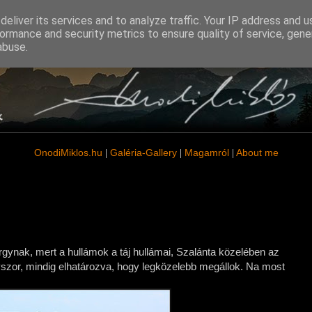
eliver its services and to analyze traffic. Your IP address and 
ormance and security metrics to ensure quality of service, gen
abuse.
OnodiMiklos
.hu
Galéria-Gallery
Magamról
About me
|
|
|
rgynak, mert a hullámok a táj hullámai, Szalánta közelében az
yszor, mindig elhatározva, hogy legközelebb megállok. Na most