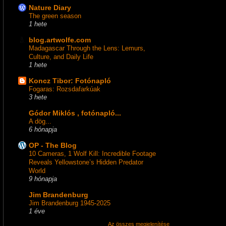
Nature Diary
The green season
1 hete
blog.artwolfe.com
Madagascar Through the Lens: Lemurs,
Culture, and Daily Life
1 hete
Koncz Tibor: Fotónapló
Fogaras: Rozsdafarkúak
3 hete
Gódor Miklós , fotónapló...
A dög...
6 hónapja
OP - The Blog
10 Cameras, 1 Wolf Kill: Incredible Footage
Reveals Yellowstone’s Hidden Predator
World
9 hónapja
Jim Brandenburg
Jim Brandenburg 1945-2025
1 éve
Az összes megjelenítése