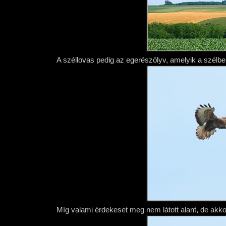
A széllovas pedig az egerészölyv, amelyik a szélben
Míg valami érdekeset meg nem látott alant, de akkor 