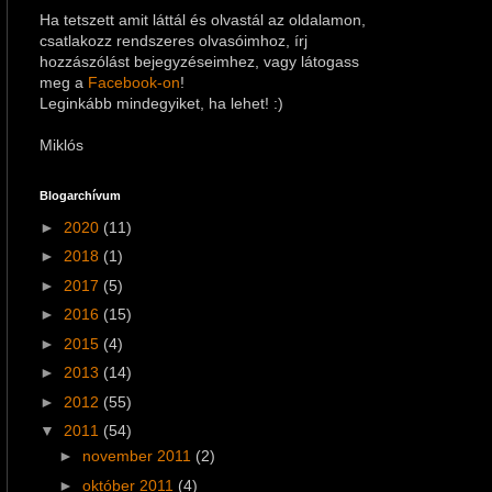
Ha tetszett amit láttál és olvastál az oldalamon,
csatlakozz rendszeres olvasóimhoz, írj
hozzászólást bejegyzéseimhez
, vagy látogass
meg a
Facebook-on
!
Leginkább mindegyiket, ha lehet! :)
Miklós
Blogarchívum
►
2020
(11)
►
2018
(1)
►
2017
(5)
►
2016
(15)
►
2015
(4)
►
2013
(14)
►
2012
(55)
▼
2011
(54)
►
november 2011
(2)
►
október 2011
(4)