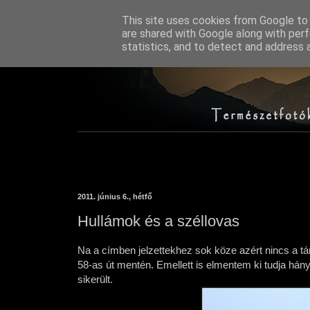
This site uses cookies from Google to d
are shared with Google along with perf
statistics, and to detect and address 
2011. június 6., hétfő
Hullámok és a széllovas
Na a címben jelzettekhez sok köze azért nincs a tá
58-as út mentén. Emellett is elmentem ki tudja hán
sikerült.