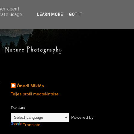
user-agent
erate usage
LEARN MORE
GOT IT
Ónodi Miklós
Teljes profil megtekintése
Translate
Powered by
Translate