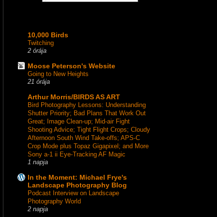
10,000 Birds
Twitching
2 órája
Moose Peterson's Website
Going to New Heights
21 órája
Arthur Morris/BIRDS AS ART
Bird Photography Lessons: Understanding
Shutter Priority; Bad Plans That Work Out
Great; Image Clean-up; Mid-air Fight
Shooting Advice; Tight Flight Crops; Cloudy
Afternoon South Wind Take-offs; APS-C
Crop Mode plus Topaz Gigapixel; and More
Sony a-1 ii Eye-Tracking AF Magic
1 napja
In the Moment: Michael Frye's
Landscape Photography Blog
Podcast Interview on Landscape
Photography World
2 napja