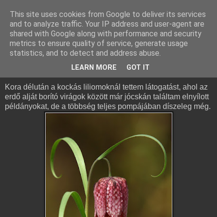
This site uses cookies from Google to deliver its services
and to analyze traffic. Your IP address and user-agent are
shared with Google along with performance and security
metrics to ensure quality of service, generate usage
statistics, and to detect and address abuse.
2011. április 4., hétfő
Kockás liliom, sápadt kosbor
LEARN MORE
GOT IT
Kora délután a kockás liliomoknál tettem látogatást, ahol az
erdő alját borító virágok között már jócskán találtam elnyílott
példányokat, de a többség teljes pompájában díszeleg még.