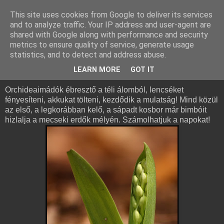
This site uses cookies from Google to deliver its services
and to analyze traffic. Your IP address and user-agent are
shared with Google along with performance and security
metrics to ensure quality of service, generate usage
statistics, and to detect and address abuse.
2011. március 29., kedd
Őkirályi felsége ébredezik!
LEARN MORE
GOT IT
Orchideaimádók ébresztő a téli álomból, lencséket
fényesíteni, akkukat tölteni, kezdődik a mulatság! Mind közül
az első, a legkorábban kelő, a sápadt kosbor már bimbóit
hizlalja a mecseki erdők mélyén. Számolhatjuk a napokat!