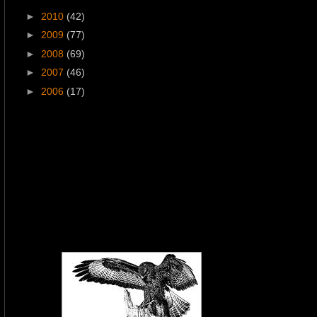
►
2010
(42)
►
2009
(77)
►
2008
(69)
►
2007
(46)
►
2006
(17)