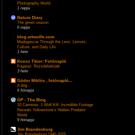
Photography World
1 napja
Nature Diary
The green season
6 napja
blog.artwolfe.com
Madagascar Through the Lens: Lemurs,
Culture, and Daily Life
1 hete
Koncz Tibor: Fotónapló
Fogaras: Rozsdafarkúak
3 hete
Gódor Miklós , fotónapló...
A dög...
6 hónapja
OP - The Blog
10 Cameras, 1 Wolf Kill: Incredible Footage
Reveals Yellowstone’s Hidden Predator
World
9 hónapja
Jim Brandenburg
Jim Brandenburg 1945-2025