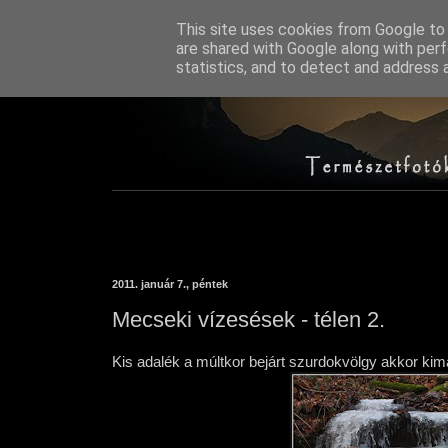
This site uses cookies from Google to d
are shared with Google along with perf
statistics, and to detect and address 
2011. január 7., péntek
Mecseki vízesések - télen 2.
Kis adalék a múltkor bejárt szurdokvölgy akkor kima