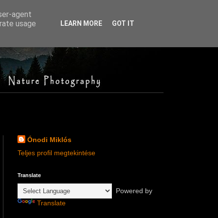
user-agent
erate usage
LEARN MORE
GOT IT
Ónodi Miklós
Teljes profil megtekintése
Translate
Powered by
Translate