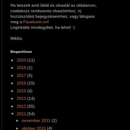
Ha tetszett amit láttál és olvastál az oldalamon,
csatlakozz rendszeres olvasóimhoz, írj
hozzászólást bejegyzéseimhez
, vagy látogass
meg a
Facebook-on
!
Leginkább mindegyiket, ha lehet! :)
Miklós
Blogarchívum
►
2020
(11)
►
2018
(1)
►
2017
(5)
►
2016
(15)
►
2015
(4)
►
2013
(14)
►
2012
(55)
▼
2011
(54)
►
november 2011
(2)
►
október 2011
(4)