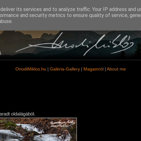
eliver its services and to analyze traffic. Your IP address and 
ormance and security metrics to ensure quality of service, gen
abuse.
OnodiMiklos
.hu
Galéria-Gallery
Magamról
About me
|
|
|
radt oldalágából.