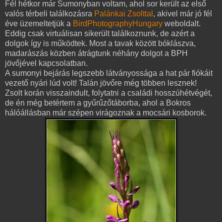
Fél hétkor már Sumonyban voltam, ahol sor került az első
valós térbeli találkozásra
Palánkai Zsolttal
, akivel már jó fél
éve üzemeltetjük a
BirdPhotographyHungary
weboldalt.
Eddig csak virtuálisan sikerült találkoznunk, de azért a
dolgok így is működtek. Most a tavak között bóklászva,
madarászás közben átrágtunk néhány dolgot a BPH
jövőjével kapcsolatban.
A sumonyi bejárás legszebb látványossága a hat pár fiókáit
vezető nyári lúd volt! Talán jövőre még többen lesznek!
Zsolt korán visszaindult, folytatni a családi hosszúhétvégét,
de én még betértem a gyűrűzőtáborba, ahol a Bokros
hálóállásban már szépen virágoznak a mocsári kosborok.