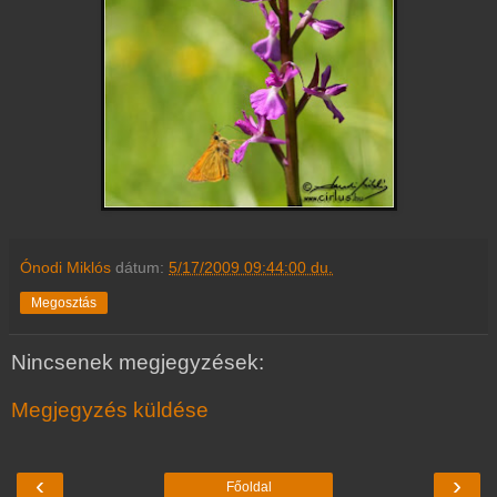
Ónodi Miklós
dátum:
5/17/2009 09:44:00 du.
Megosztás
Nincsenek megjegyzések:
Megjegyzés küldése
‹
›
Főoldal