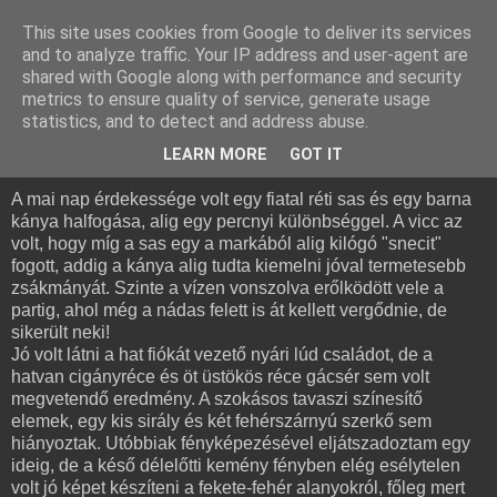
This site uses cookies from Google to deliver its services
and to analyze traffic. Your IP address and user-agent are
shared with Google along with performance and security
metrics to ensure quality of service, generate usage
statistics, and to detect and address abuse.
2009. április 19., vasárnap
Sumony, április
LEARN MORE
GOT IT
A mai nap érdekessége volt egy fiatal réti sas és egy barna
kánya halfogása, alig egy percnyi különbséggel. A vicc az
volt, hogy míg a sas egy a markából alig kilógó "snecit"
fogott, addig a kánya alig tudta kiemelni jóval termetesebb
zsákmányát. Szinte a vízen vonszolva erőlködött vele a
partig, ahol még a nádas felett is át kellett vergődnie, de
sikerült neki!
Jó volt látni a hat fiókát vezető nyári lúd családot, de a
hatvan cigányréce és öt üstökös réce gácsér sem volt
megvetendő eredmény. A szokásos tavaszi színesítő
elemek, egy kis sirály és két fehérszárnyú szerkő sem
hiányoztak. Utóbbiak fényképezésével eljátszadoztam egy
ideig, de a késő délelőtti kemény fényben elég esélytelen
volt jó képet készíteni a fekete-fehér alanyokról, főleg mert