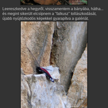
Leereszkedve a hegyről, visszamentem a bányába, hátha...
és megint sikerült elcsípnem a "falkusz" tollászkodását,
újabb nyújtózkodós képekkel gyarapítva a galériát.