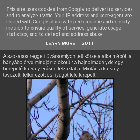
This site uses cookies from Google to deliver its services
and to analyze traffic. Your IP address and user-agent are
shared with Google along with performance and security
metrics to ensure quality of service, generate usage
statistics, and to detect and address abuse.
2008. december 2., kedd
Kikerics, hajnalmadár...
LEARN MORE
GOT IT
A szokásos reggeli Szársomlyón tett körséta alkalmából, a
bányába érve mindjárt előkerült a hajnalmadár, de egy
berepülő karvaly erősen felzaklatta. Miután a karvaly
távozott, felkörözött és nyugat felé kirepült.