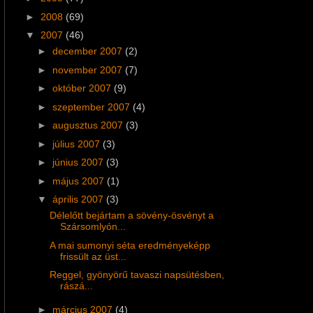
►
2008
(69)
▼
2007
(46)
►
december 2007
(2)
►
november 2007
(7)
►
október 2007
(9)
►
szeptember 2007
(4)
►
augusztus 2007
(3)
►
július 2007
(3)
►
június 2007
(3)
►
május 2007
(1)
▼
április 2007
(3)
Délelőtt bejártam a sövény-ösvényt a
Szársomlyón...
A mai sumonyi séta eredményeképp
frissült az üst...
Reggel, gyönyörű tavaszi napsütésben,
rászá...
►
március 2007
(4)