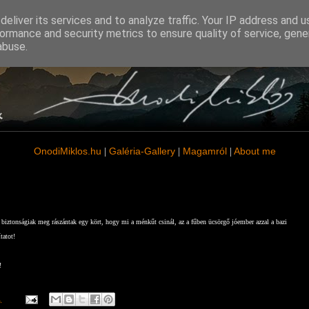
eliver its services and to analyze traffic. Your IP address and 
ormance and security metrics to ensure quality of service, gen
abuse.
OnodiMiklos
.hu
Galéria-Gallery
Magamról
About me
|
|
|
 biztonságiak meg rászántak egy kört, hogy mi a ménkűt csinál, az a fűben ücsörgő jóember azzal a bazi
tatot!
!
.