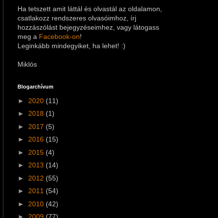
Ha tetszett amit láttál és olvastál az oldalamon,
csatlakozz rendszeres olvasóimhoz, írj
hozzászólást bejegyzéseimhez
, vagy látogass
meg a
Facebook-on
!
Leginkább mindegyiket, ha lehet! :)
Miklós
Blogarchívum
►
2020
(11)
►
2018
(1)
►
2017
(5)
►
2016
(15)
►
2015
(4)
►
2013
(14)
►
2012
(55)
►
2011
(54)
►
2010
(42)
►
2009
(77)