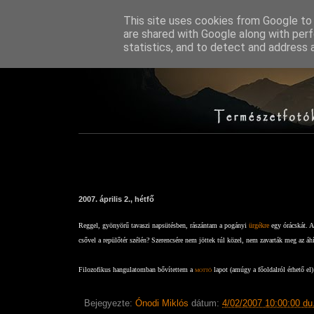
This site uses cookies from Google to d
are shared with Google along with perf
statistics, and to detect and address 
2007. április 2., hétfő
Reggel, gyönyörű tavaszi napsütésben, rászántam a pogányi
ürgékre
egy órácskát. A
csővel a repülőtér szélén? Szerencsére nem jöttek túl közel, nem zavarták meg az áhí
Filozofikus hangulatomban bővítettem a
mottó
lapot (amúgy a főoldalról érhető el)
Bejegyezte:
Ónodi Miklós
dátum:
4/02/2007 10:00:00 du