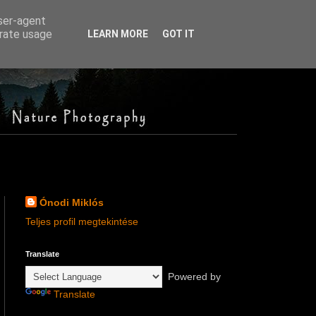
user-agent
erate usage
LEARN MORE
GOT IT
Ónodi Miklós
Teljes profil megtekintése
Translate
Powered by
Translate