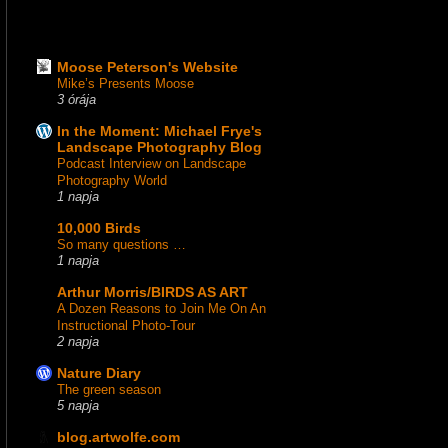
Moose Peterson's Website
Mike’s Presents Moose
3 órája
In the Moment: Michael Frye's
Landscape Photography Blog
Podcast Interview on Landscape
Photography World
1 napja
10,000 Birds
So many questions …
1 napja
Arthur Morris/BIRDS AS ART
A Dozen Reasons to Join Me On An
Instructional Photo-Tour
2 napja
Nature Diary
The green season
5 napja
blog.artwolfe.com