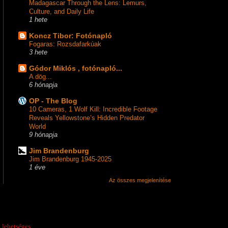
Madagascar Through the Lens: Lemurs,
Culture, and Daily Life
1 hete
Koncz Tibor: Fotónapló
Fogaras: Rozsdafarkúak
3 hete
Gódor Miklós , fotónapló...
A dög...
6 hónapja
OP - The Blog
10 Cameras, 1 Wolf Kill: Incredible Footage
Reveals Yellowstone’s Hidden Predator
World
9 hónapja
Jim Brandenburg
Jim Brandenburg 1945-2025
1 éve
Az összes megjelenítése
 lehetséges.