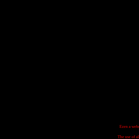
Ezen a webo
The use of a