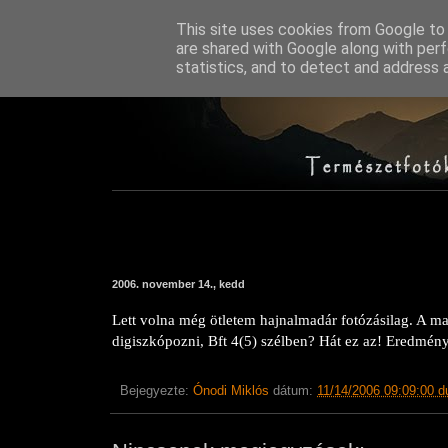
This site uses cookies from Google to d
are shared with Google along with perf
statistics, and to detect and address 
2006. november 14., kedd
Lett volna még ötletem hajnalmadár fotózásilag. A madá
digiszkópozni, Bft
4(
5) szélben? Hát ez az! Eredmény
Bejegyezte:
Ónodi Miklós
dátum:
11/14/2006 09:09:00 d