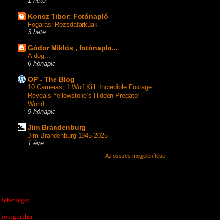
1 hete
Koncz Tibor: Fotónapló
Fogaras: Rozsdafarkúak
3 hete
Gódor Miklós , fotónapló...
A dög...
6 hónapja
OP - The Blog
10 Cameras, 1 Wolf Kill: Incredible Footage
Reveals Yellowstone’s Hidden Predator
World
9 hónapja
Jim Brandenburg
Jim Brandenburg 1945-2025
1 éve
Az összes megjelenítése
 lehetséges.
photographer.