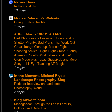
Nature Diary
In the Catskills
18 órája
Moose Peterson's Website
Going to New Heights
1 napja
Arthur Morris/BIRDS AS ART
Bird Photography Lessons: Understanding
Shutter Priority; Bad Plans That Work Out
Great; Image Clean-up; Mid-air Fight
Shooting Advice; Tight Flight Crops; Cloudy
Afternoon South Wind Take-offs; APS-C
Crop Mode plus Topaz Gigapixel; and More
Sony a-1 ii Eye-Tracking AF Magic
1 napja
In the Moment: Michael Frye's
Landscape Photography Blog
Podcast Interview on Landscape
Photography World
2 napja
blog.artwolfe.com
Madagascar Through the Lens: Lemurs,
Culture, and Daily Life