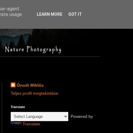
user-agent
erate usage
LEARN MORE
GOT IT
Ónodi Miklós
Teljes profil megtekintése
Translate
Powered by
Translate