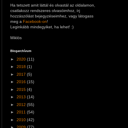
Ha tetszett amit láttál és olvastál az oldalamon,
csatlakozz rendszeres olvasóimhoz, írj
hozzászólást bejegyzéseimhez
, vagy látogass
meg a
Facebook-on
!
Leginkább mindegyiket, ha lehet! :)
Miklós
Blogarchívum
►
2020
(11)
►
2018
(1)
►
2017
(5)
►
2016
(15)
►
2015
(4)
►
2013
(14)
►
2012
(55)
►
2011
(54)
►
2010
(42)
►
2009
(77)