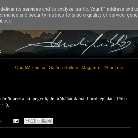
eliver its services and to analyze traffic. Your IP address and 
ormance and security metrics to ensure quality of service, gen
abuse.
OnodiMiklos
.hu
Galéria-Gallery
Magamról
About me
|
|
|
r öt perc alatt megvolt, de próbáltatok már borult ég alatt, 1/50-el
 = 0.
u.